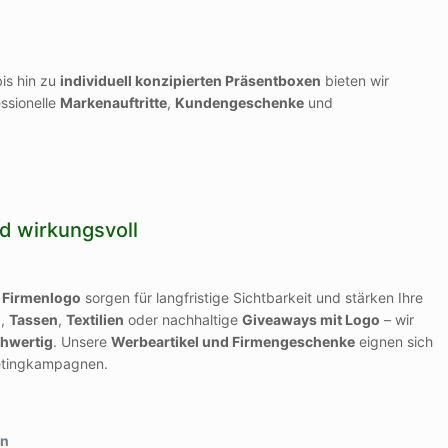
is hin zu
individuell konzipierten Präsentboxen
bieten wir
ssionelle
Markenauftritte
,
Kundengeschenke
und
d wirkungsvoll
t Firmenlogo
sorgen für langfristige Sichtbarkeit und stärken Ihre
n
,
Tassen
,
Textilien
oder nachhaltige
Giveaways mit Logo
– wir
chwertig
.
Unsere
Werbeartikel und Firmengeschenke
eignen sich
ketingkampagnen.
en