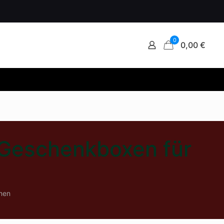
0
0,00 €
 Geschenkboxen für
men