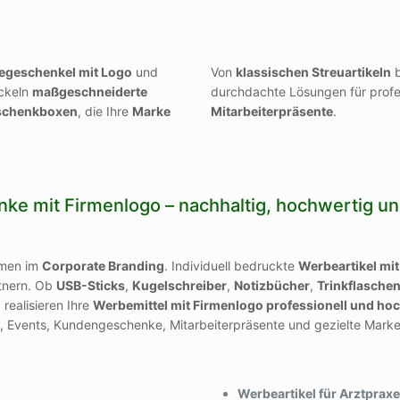
egeschenkel mit Logo
und
Von
klassischen Streuartikeln
b
ickeln
maßgeschneiderte
durchdachte Lösungen für profe
eschenkboxen
, die Ihre
Marke
Mitarbeiterpräsente
.
e mit Firmenlogo – nachhaltig, hochwertig un
hmen im
Corporate Branding
. Individuell bedruckte
Werbeartikel mi
tnern.
Ob
USB-Sticks
,
Kugelschreiber
,
Notizbücher
,
Trinkflasche
realisieren Ihre
Werbemittel mit Firmenlogo professionell und ho
n, Events, Kundengeschenke, Mitarbeiterpräsente und gezielte Mar
Werbeartikel für Arztprax