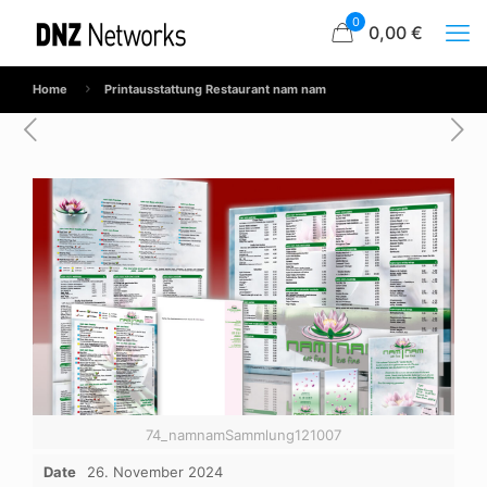
0
0,00 €
Home
Printausstattung Restaurant nam nam
74_namnamSammlung121007
Date
26. November 2024