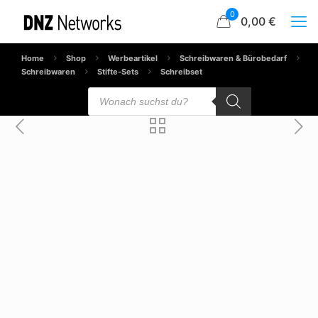
0
0,00 €
Home
Shop
Werbeartikel
Schreibwaren & Bürobedarf
Schreibwaren
Stifte-Sets
Schreibset
Products
search