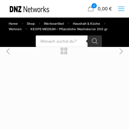
0
0,00 €
Home
Shop
Werbeartikel
Haushalt & Küche
Wohnen
KEOPS MEDIUM – Pflanzliche Wachskerze 200 gr
Products
search