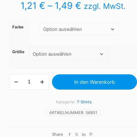
1,21
€
–
1,49
€
zzgl. MwSt.
Farbe
Größe
REGENT
In den Warenkorb
KIDS
-
T-
SHIRT
Kategorie:
T-Shirts
150g
Menge
ARTIKELNUMMER:
56851
Share