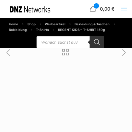
0
0,00 €
Home
Shop
Werbeartikel
Bekleidung & Taschen
Bekleidung
T-Shirts
REGENT KIDS – T-SHIRT 150g
Products
search