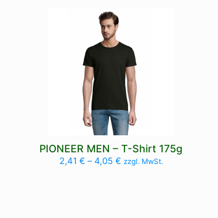
green, lemon, navy, orange, orchid pink, pale pink, red,
Reinweiss, royal blue, Sand, sky blue, white
Größe
3XL, 4XL, L, M, XL, XXL
PIONEER MEN – T-Shirt 175g
2,41
€
–
4,05
€
zzgl. MwSt.