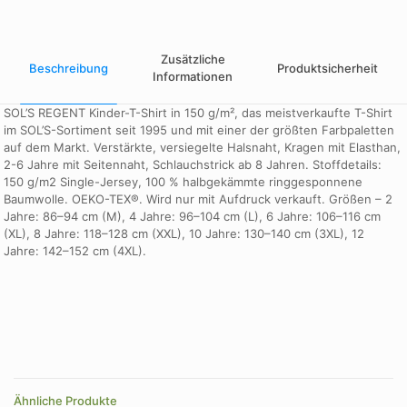
Zusätzliche
Beschreibung
Produktsicherheit
Informationen
SOL’S REGENT Kinder-T-Shirt in 150 g/m², das meistverkaufte T-Shirt
im SOL’S-Sortiment seit 1995 und mit einer der größten Farbpaletten
auf dem Markt. Verstärkte, versiegelte Halsnaht, Kragen mit Elasthan,
2-6 Jahre mit Seitennaht, Schlauchstrick ab 8 Jahren. Stoffdetails:
150 g/m2 Single-Jersey, 100 % halbgekämmte ringgesponnene
Baumwolle. OEKO-TEX®. Wird nur mit Aufdruck verkauft. Größen – 2
Jahre: 86–94 cm (M), 4 Jahre: 96–104 cm (L), 6 Jahre: 106–116 cm
(XL), 8 Jahre: 118–128 cm (XXL), 10 Jahre: 130–140 cm (3XL), 12
Jahre: 142–152 cm (4XL).
Größe
XXL
Farbe
Apple Green, Aqua, army, ash, atoll blue, dark purple, deep
black, denim, French Navy, fuchsia, gold, grey melange, kelly
Ähnliche Produkte