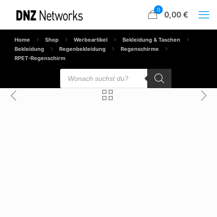
0
0,00 €
Home
Shop
Werbeartikel
Bekleidung & Taschen
Bekleidung
Regenbekleidung
Regenschirme
RPET-Regenschirm
Products
search