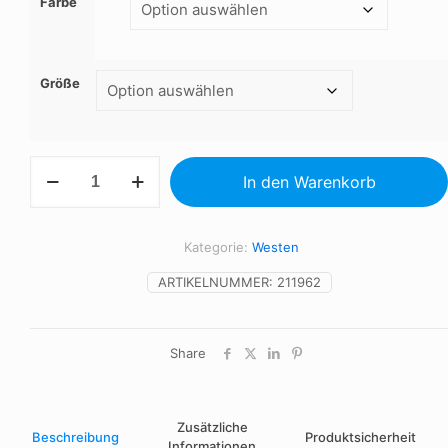
Farbe
Größe
NORWAY
In den Warenkorb
-
UNI-
CARDIGAN
320g
Kategorie:
Westen
Menge
ARTIKELNUMMER:
211962
Share
Zusätzliche
Beschreibung
Produktsicherheit
Informationen