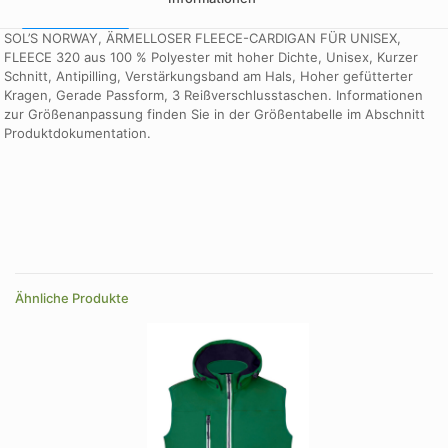
SOL’S NORWAY, ÄRMELLOSER FLEECE-CARDIGAN FÜR UNISEX,
FLEECE 320 aus 100 % Polyester mit hoher Dichte, Unisex, Kurzer
Schnitt, Antipilling, Verstärkungsband am Hals, Hoher gefütterter
Kragen, Gerade Passform, 3 Reißverschlusstaschen. Informationen
zur Größenanpassung finden Sie in der Größentabelle im Abschnitt
Produktdokumentation.
Größe
XXL
Farbe
Anthrazitgrau, navy, rot, royalblau, schwarz, Tannengruen
Ähnliche Produkte
Größe
3XL, 4XL, 5XL, L, M, S, XL, XS, XXL