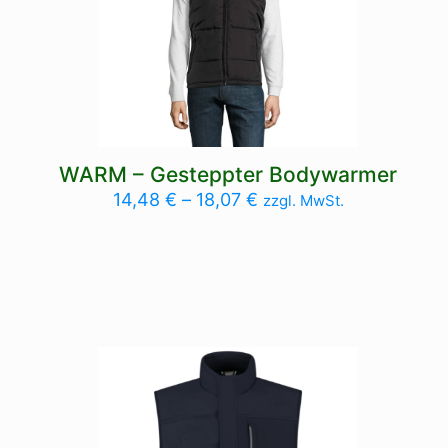
WARM – Gesteppter Bodywarmer
14,48
€
–
18,07
€
zzgl. MwSt.