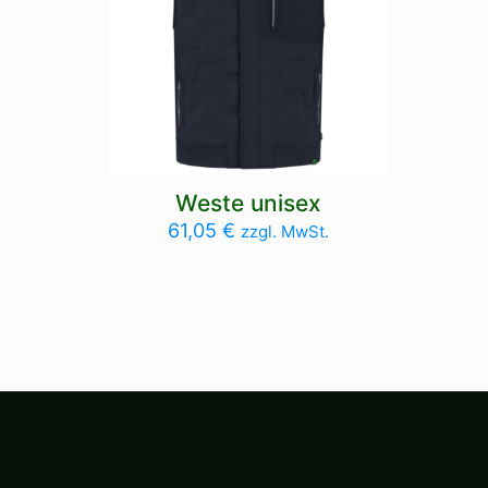
Weste unisex
61,05
€
zzgl. MwSt.