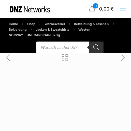
0
0,00 €
Home
Shop
Werbeartikel
Bekleidung & Taschen
Bekleidung
Jacken & Sweatshirts
Westen
NORWAY – UNI-CARDIGAN 320g
Products
search