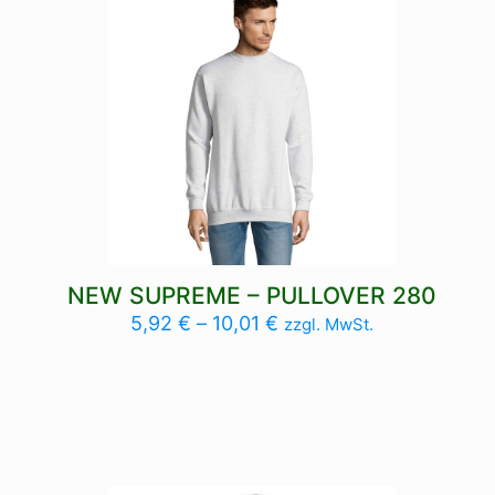
Größe
3XL, 4XL, L, M, S, XL, XS, XXL
NEW SUPREME – PULLOVER 280
5,92
€
–
10,01
€
zzgl. MwSt.