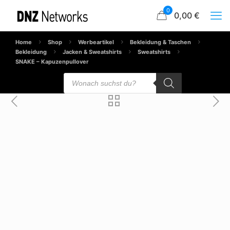
0
0,00 €
Home
Shop
Werbeartikel
Bekleidung & Taschen
Bekleidung
Jacken & Sweatshirts
Sweatshirts
SNAKE – Kapuzenpullover
Products
search