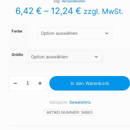
zzgl.
Versandkosten
6,42
€
–
12,24
€
zzgl. MwSt.
Farbe
Größe
SNAKE
In den Warenkorb
-
Kapuzenpullover
Menge
Kategorie:
Sweatshirts
ARTIKELNUMMER:
56863