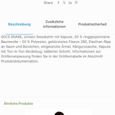
Share
Zusätzliche
Beschreibung
Produktsicherheit
Informationen
SOL’S SNAKE, Unisex-Sweatshirt mit Kapuze, 50 % ringgesponnene
Baumwolle – 50 % Polyester, gebürstetes Fleece 280, Elasthan-Ripp
an Saum und Bündchen, eingesetzte Ärmel, Kängurutasche, Kapuze
mit Ton-in-Ton-Kordelzug, taillierter Schnitt. Informationen zur
Größenanpassung finden Sie in der Größentabelle im Abschnitt
Produktdokumentation.
Größe
4XL
Farbe
Aqua, army, ash, black, burgundy, charcoal melange, dark grey,
dark purple, Flaschengruen, French Navy, fuchsia, grey
Ähnliche Produkte
melange, kelly green, lime, navy, orange, red, royal blue, sky
blue, white