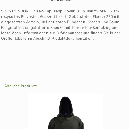
SOL’S CONDOR, Unisex-Kapuzenpullover, 80 % Baumwolle – 20 %
recyceltes Polyester, Grs-zertifiziert. Gebürstetes Fleece 280 mit
eingesetzten Ärmeln, 1×1 gerippten Bündchen, Kragen und Saum.
Kängurutasche, gefütterte Kapuze mit Ton-in-Ton-Kordelzug und
Metallösen. Informationen zur Größenanpassung finden Sie in der
Größentabelle im Abschnitt Produktdokumentation.
Größe
XXL
Farbe
Anthrazit meliert, Arktisblau, army, aschgrau, Astralviolett, blau,
Bordeaux, brown, Cremeblau, Cremegruen, Cremerosa,
Ähnliche Produkte
Dunkelnavy, Flaschengruen, flieder, Folk Pink Twin, Frostgruen,
Fruehlingsgruen, gold, Grau meliert 2, green, hellgelb,
Leuchtrot, Mausgrau, Off-White, orange, Poolblau, Pop Orange,
royalblau, schwarz, weiß, white
Größe
3XL, 4XL, 5XL, L, M, S, XL, XS, XXL, XXS