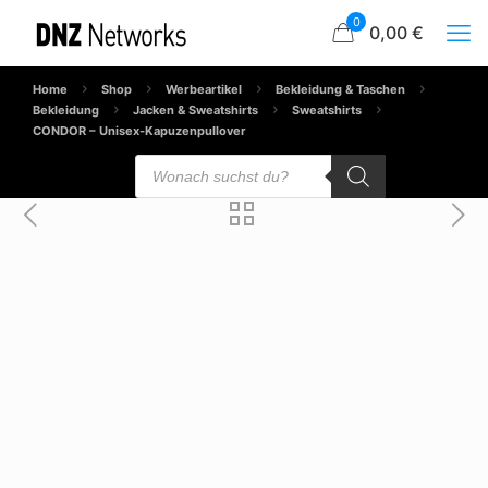
0
0,00 €
Home
Shop
Werbeartikel
Bekleidung & Taschen
Bekleidung
Jacken & Sweatshirts
Sweatshirts
CONDOR – Unisex-Kapuzenpullover
Products
search