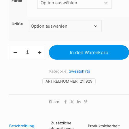
Farbe
Größe
CONDOR
In den Warenkorb
-
Unisex-
Kapuzenpullover
Menge
Kategorie:
Sweatshirts
ARTIKELNUMMER:
211929
Share
Zusätzliche
Beschreibung
Produktsicherheit
Informationen