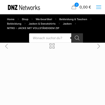
0
0,00 €
Home
Shop
Werbeartikel
Bekleidung & Taschen
Bekleidung
Jacken & Sweatshirts
Jacken
NITRO – JACKE MIT VOLLSTÄNDIGEM ZIP
Products
search