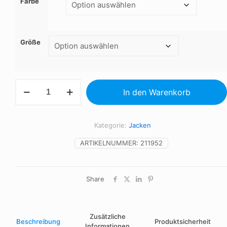
Farbe
Größe
NITRO
In den Warenkorb
-
JACKE
MIT
VOLLSTÄNDIGEM
Kategorie:
Jacken
ZIP
Menge
ARTIKELNUMMER:
211952
Share
Zusätzliche
Beschreibung
Produktsicherheit
Informationen