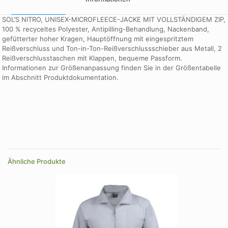
SOL’S NITRO, UNISEX-MICROFLEECE-JACKE MIT VOLLSTÄNDIGEM ZIP,
100 % recyceltes Polyester, Antipilling-Behandlung, Nackenband,
gefütterter hoher Kragen, Hauptöffnung mit eingespritztem
Reißverschluss und Ton-in-Ton-Reißverschlussschieber aus Metall, 2
Reißverschlusstaschen mit Klappen, bequeme Passform.
Informationen zur Größenanpassung finden Sie in der Größentabelle
im Abschnitt Produktdokumentation.
Größe
5XL
Farbe
Anthrazitgrau, Dunkelnavy, Dunkle Schokolade, grau meliert, rot,
royalblau, schwarz, Seil, Tannengruen, weiß
Ähnliche Produkte
Größe
3XL, 4XL, 5XL, L, M, S, XL, XS, XXL