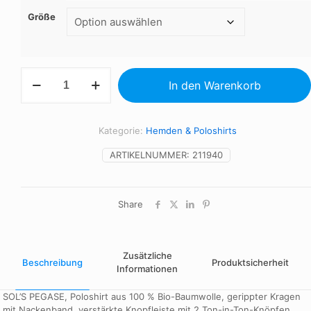
Größe
PEGASE
In den Warenkorb
-
Polo
Bio
210g
Kategorie:
Hemden & Poloshirts
Menge
ARTIKELNUMMER:
211940
Share
Zusätzliche
Beschreibung
Produktsicherheit
Informationen
SOL’S PEGASE, Poloshirt aus 100 % Bio-Baumwolle, gerippter Kragen
mit Nackenband, verstärkte Knopfleiste mit 2 Ton-in-Ton-Knöpfen,