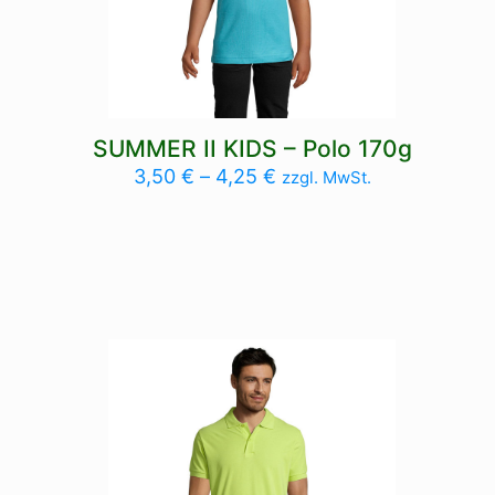
SUMMER II KIDS – Polo 170g
3,50
€
–
4,25
€
zzgl. MwSt.