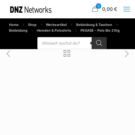
0
0,00 €
Home
Shop
Werbeartikel
Bekleidung & Taschen
Bekleidung
Hemden & Poloshirts
PEGASE – Polo Bio 210g
Products
search