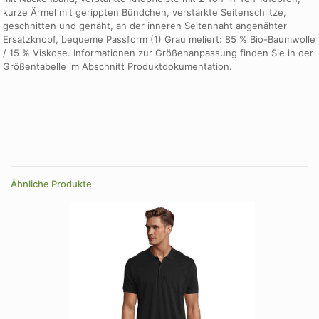
kurze Ärmel mit gerippten Bündchen, verstärkte Seitenschlitze,
geschnitten und genäht, an der inneren Seitennaht angenähter
Ersatzknopf, bequeme Passform (1) Grau meliert: 85 % Bio-Baumwolle
/ 15 % Viskose. Informationen zur Größenanpassung finden Sie in der
Größentabelle im Abschnitt Produktdokumentation.
Größe
XXL
Farbe
Carbongrau, Dunkelnavy, Fruehlingsgruen, Grau meliert 2,
Leuchtrot, royalblau, schwarz, weiß
Ähnliche Produkte
Größe
3XL, 4XL, L, M, S, XL, XS, XXL, XXS