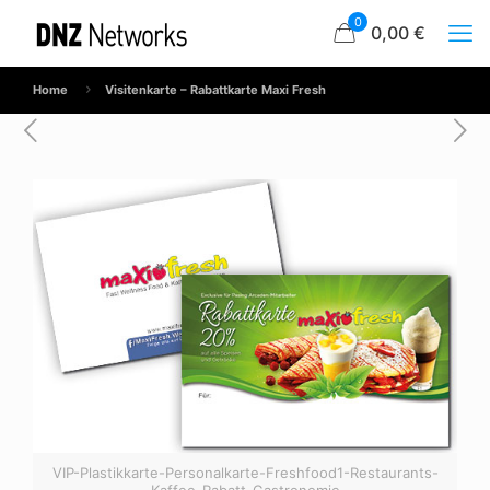
0
0,00 €
Home
Visitenkarte – Rabattkarte Maxi Fresh
VIP-Plastikkarte-Personalkarte-Freshfood1-Restaurants-
Kaffee-Rabatt-Gastronomie