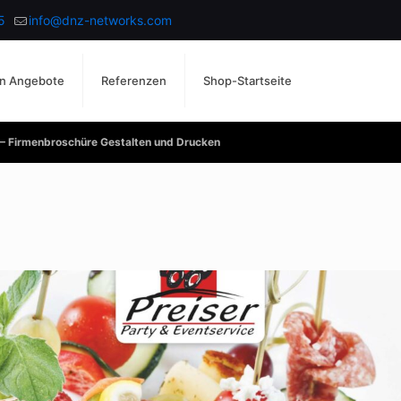
5
info@dnz-networks.com
n Angebote
Referenzen
Shop-Startseite
e – Firmenbroschüre Gestalten und Drucken