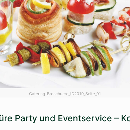
Catering-Broschuere_ID2019_Seite_01
üre Party und Eventservice – K