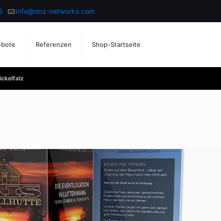
5
info@dnz-networks.com
ebote
Referenzen
Shop-Startseite
ickelfalz