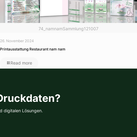
74_namnamSammlung121007
26. November 2024
Printausstattung Restaurant nam nam
Read more
 Druckdaten?
d digitalen Lösungen.