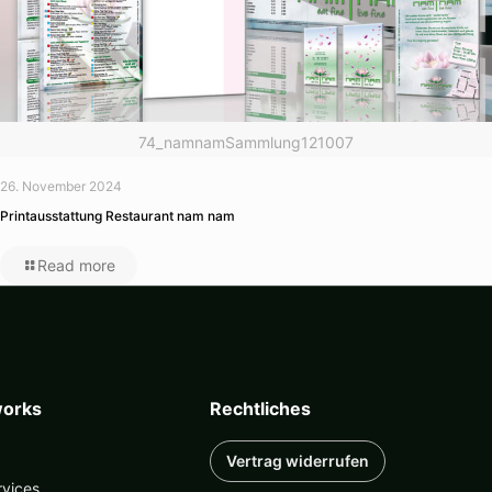
74_namnamSammlung121007
26. November 2024
Printausstattung Restaurant nam nam
Read more
orks
Rechtliches
Vertrag widerrufen
rvices