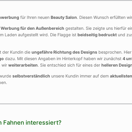
nwerbung
für Ihren neuen
Beauty Salon
. Diesen Wunsch erfüllten wir
e
Werbung für den Außenbereich
gestalten. Sie zeigte uns hierfür e
em Laden aufgestellt wird. Die Flagge ist
beidseitig bedruckt
und zus
t der Kundin die
ungefähre Richtung des Designs
besprochen. Hier
go
dazu. Mit diesen Angaben im Hinterkopf haben wir zunächst
4 un
 wir
weiterarbeiten
. Sie entschied sich für eines der
helleren Desig
r wurde
selbstverständlich
unsere Kundin immer auf dem
aktuellste
en.
n Fahnen interessiert?