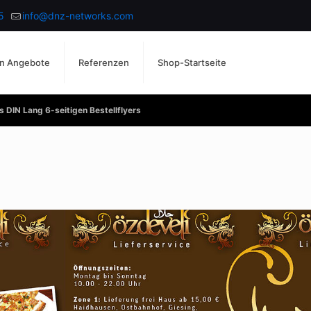
5
info@dnz-networks.com
n Angebote
Referenzen
Shop-Startseite
 DIN Lang 6-seitigen Bestellflyers