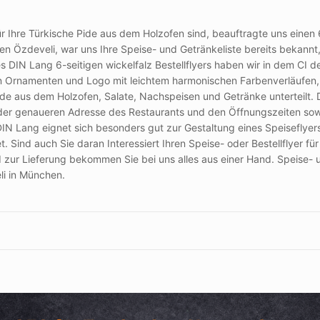
 Ihre Türkische Pide aus dem Holzofen sind, beauftragte uns einen 6-s
zdeveli, war uns Ihre Speise- und Getränkeliste bereits bekannt, s
 DIN Lang 6-seitigen wickelfalz Bestellflyers haben wir in dem CI d
rnamenten und Logo mit leichtem harmonischen Farbenverläufen, wi
 Pide aus dem Holzofen, Salate, Nachspeisen und Getränke unterteilt
t der genaueren Adresse des Restaurants und den Öffnungszeiten so
IN Lang eignet sich besonders gut zur Gestaltung eines Speiseflyers 
t. Sind auch Sie daran Interessiert Ihren Speise- oder Bestellflyer f
ur Lieferung bekommen Sie bei uns alles aus einer Hand. Speise- und
li in München.