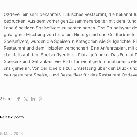
Özdeveli ein sehr bekanntes Türkisches Restaurant, die bekannt für
bedrucken. Aus dem vorherigen Zusammenarbeiten mit dem Kunden Ö
Lang 6 seitigen Speiseflyers zu achten haben. Das Grundlayout des
gelungene Mischung von braunem Hintergrund und Goldfarbenden O
Speiseflyers, wurden die Speisen in Kategorien wie Grillgerichte,
Restaurant und dem Holzofen verschönert. Eine Anfahrtsplan, mi
ebenfalls auf dem Speisenflyer Ihren Platz gefunden. Das Format D
Speisen- und Getränken, viel Platz für wichtige Informationen biete
uns gerne an. Von der Idee bis zur Umsetzung über den Druck und z
neu gestaltete Speise,- und Bestellflyer für das Restaurant Özdeve
Share
Related posts
5. März 2026