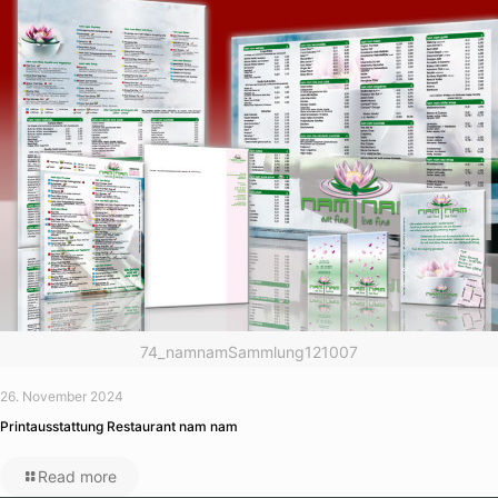
74_namnamSammlung121007
26. November 2024
Printausstattung Restaurant nam nam
Read more