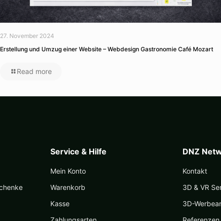
27. November 2024
Erstellung und Umzug einer Website – Webdesign Gastronomie Café Mozart
Read more
Service & Hilfe
DNZ Netw
Mein Konto
Kontakt
schenke
Warenkorb
3D & VR Se
Kasse
3D-Werbea
Zahlungsarten
Referenzen