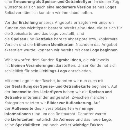
eine
Erneuerung
als
Speise- und Getränkeflyer
. Im diesen Zug
wünschte er sich auch eine
modernere Version
seines
Logos
.
Selbstverständlich konnten wir ihm dabei helfen.
Vor der
Erstellung
unseres Angebots erfragten wir unseren
Kunden das wichtigste: besteht bereits eine
Idee
, die er sich für
die Speisekarte und das Logo vorstellt, sind
die
Speisen
und
Getränke
bereits abgetippte bzw. kopierbare
Version und die
früheren Menükarten
. Nachdem das Angebot
akzeptiert wurde, konnten wir bereits mit dem
Logo beginnen
.
Wir entworfen dem Kunden
5 grobe Ideen
, die wir jeweils
mit
kleinen Veränderungen
darstellten. Unser Kunde hat sich
schließlich für sein
Lieblings-Logo
entschieden.
Mit dem Logo in der Tasche, konnten wir nun auch mit
der
Gestaltung der Speise- und Getränkekarte
beginnen. Auf
der
Innenseite
des
Lieferflyers
haben wir die
Speisen und
Getränke
untereinander aufgelistet. Zwischen manchen
Kategorien setzten wir
Bilder zur Auflockerung
. Auf
der
Außenseite
des Flyers platzierten wir
einige
Informationen
rund um das Restaurant. Darunter waren
die
Lieferzeiten
, natürlich die
Adresse
und das neue
Logo
,
seine
Spezialitäten
und noch weiter
wichtige Fakten
.