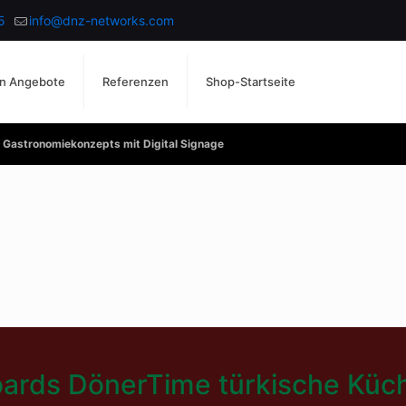
5
info@dnz-networks.com
n Angebote
Referenzen
Shop-Startseite
 Gastronomiekonzepts mit Digital Signage
oards DönerTime türkische Kü