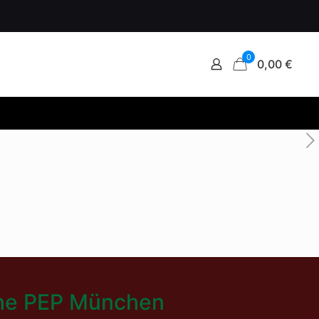
0
0,00 €
che PEP München