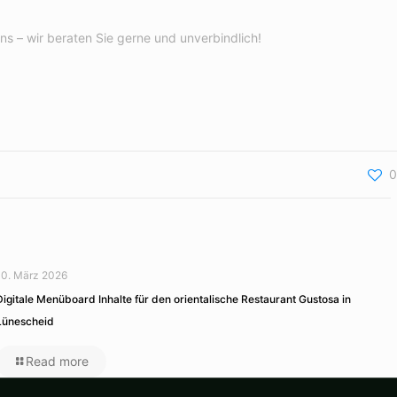
s – wir beraten Sie gerne und unverbindlich!
0
10. März 2026
Digitale Menüboard Inhalte für den orientalische Restaurant Gustosa in
Lünescheid
Read more