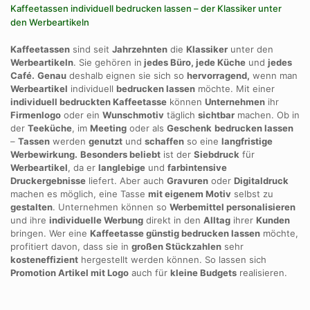
Kaffeetassen individuell bedrucken lassen – der Klassiker unter
den Werbeartikeln
Kaffeetassen
sind seit
Jahrzehnten
die
Klassiker
unter den
Werbeartikeln
. Sie gehören in
jedes Büro, jede Küche
und
jedes
Café.
Genau
deshalb eignen sie sich so
hervorragend,
wenn man
Werbeartikel
individuell
bedrucken lassen
möchte. Mit einer
individuell bedruckten Kaffeetasse
können
Unternehmen
ihr
Firmenlogo
oder ein
Wunschmotiv
täglich
sichtbar
machen. Ob in
der
Teeküche
, im
Meeting
oder als
Geschenk
bedrucken lassen
–
Tassen
werden
genutzt
und
schaffen
so eine
langfristige
Werbewirkung.
Besonders beliebt
ist der
Siebdruck
für
Werbeartikel
, da er
langlebige
und
farbintensive
Druckergebnisse
liefert. Aber auch
Gravuren
oder
Digitaldruck
machen es möglich, eine Tasse
mit eigenem Motiv
selbst zu
gestalten
. Unternehmen können so
Werbemittel personalisieren
und ihre
individuelle Werbung
direkt in den
Alltag
ihrer
Kunden
bringen. Wer eine
Kaffeetasse günstig bedrucken lassen
möchte,
profitiert davon, dass sie in
großen Stückzahlen
sehr
kosteneffizient
hergestellt werden können. So lassen sich
Promotion Artikel mit Logo
auch für
kleine Budgets
realisieren.