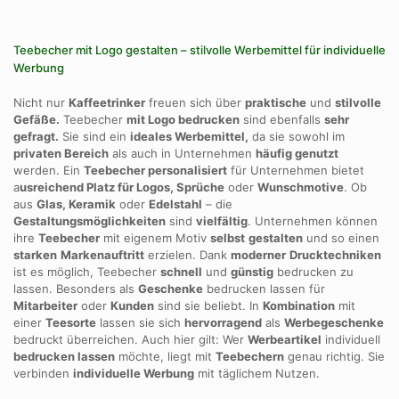
Teebecher mit Logo gestalten – stilvolle Werbemittel für individuelle
Werbung
Nicht nur
Kaffeetrinker
freuen sich über
praktische
und
stilvolle
Gefäße.
Teebecher
mit Logo bedrucken
sind ebenfalls
sehr
gefragt.
Sie sind ein
ideales Werbemittel,
da sie sowohl im
privaten Bereich
als auch in Unternehmen
häufig genutzt
werden. Ein
Teebecher personalisiert
für Unternehmen bietet
a
usreichend Platz für Logos, Sprüche
oder
Wunschmotive
. Ob
aus
Glas, Keramik
oder
Edelstahl
– die
Gestaltungsmöglichkeiten
sind
vielfältig
. Unternehmen können
ihre
Teebecher
mit eigenem Motiv
selbst
gestalten
und so einen
starken
Markenauftritt
erzielen. Dank
moderner
Drucktechniken
ist es möglich, Teebecher
schnell
und
günstig
bedrucken zu
lassen. Besonders als
Geschenke
bedrucken lassen für
Mitarbeiter
oder
Kunden
sind sie beliebt. In
Kombination
mit
einer
Teesorte
lassen sie sich
hervorragend
als
Werbegeschenke
bedruckt überreichen. Auch hier gilt: Wer
Werbeartikel
individuell
bedrucken lassen
möchte, liegt mit
Teebechern
genau richtig. Sie
verbinden
individuelle Werbung
mit täglichem Nutzen.