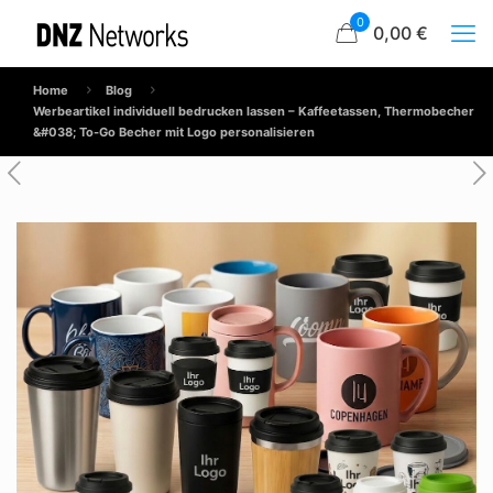
0
0,00 €
Home
Blog
Werbeartikel individuell bedrucken lassen – Kaffeetassen, Thermobecher
&#038; To-Go Becher mit Logo personalisieren