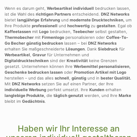
Wenn es darum geht,
Werbeartikel individuell
bedrucken lassen,
ist die Wahl des
richtigen Partners
entscheidend.
DNZ Networks
bietet
langjährige
Erfahrung
und
modernste Drucktechniken,
um
Ihre Produkte
professionell
und
hochwertig
zu
gestalten
. Egal ob
Kaffeetassen
mit
Logo
bedrucken,
Teebecher
selbst gestalten,
Thermobecher
mit
Firmenlogo
personalisieren oder
Coffee-To-
Go Becher
günstig bedrucken
lassen – bei
DNZ Networks
erhalten Sie maßgeschneiderte
Lösungen
. Dank
Siebdruck
für
Werbeartikel
,
Gravur
für Unternehmen und
Digitaldrucktechniken
sind der
Kreativität
keine Grenzen
gesetzt. Unternehmen können ihre
Werbemittel personalisieren,
Geschenke bedrucken lassen
oder
Promotion Artikel mit Logo
herstellen – und das alles
schnell
,
günstig
und in
bester Qualität.
Mit
DNZ Networks
setzen Sie auf einen Partner, der Ihre
individuelle Werbung
perfekt umsetzt. Ihre
Kunden
erhalten
langlebige Produkte,
die
täglich genutzt
werden, und Ihre
Marke
bleibt im
Gedächtnis
.
Haben wir Ihr Interesse an