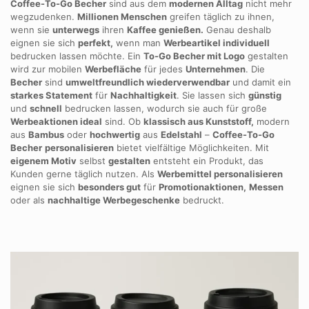
Coffee-To-Go Becher
sind aus dem
modernen Alltag
nicht mehr
wegzudenken.
Millionen Menschen
greifen täglich zu ihnen,
wenn sie
unterwegs
ihren
Kaffee genießen.
Genau deshalb
eignen sie sich
perfekt,
wenn man
Werbeartikel individuell
bedrucken lassen möchte. Ein
To-Go Becher mit Logo
gestalten
wird zur mobilen
Werbefläche
für jedes
Unternehmen
. Die
Becher
sind
umweltfreundlich wiederverwendbar
und damit ein
starkes Statement
für
Nachhaltigkeit
. Sie lassen sich
günstig
und
schnell
bedrucken lassen, wodurch sie auch für große
Werbeaktionen ideal
sind. Ob
klassisch aus Kunststoff,
modern
aus
Bambus
oder
hochwertig
aus
Edelstahl
–
Coffee-To-Go
Becher
personalisieren
bietet vielfältige Möglichkeiten. Mit
eigenem Motiv
selbst
gestalten
entsteht ein Produkt, das
Kunden gerne täglich nutzen. Als
Werbemittel personalisieren
eignen sie sich
besonders gut
für
Promotionaktionen,
Messen
oder als
nachhaltige Werbegeschenke
bedruckt.