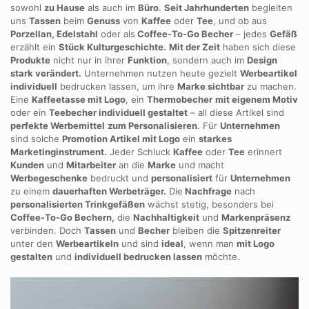
sowohl
zu Hause
als auch im
Büro
.
Seit Jahrhunderten
begleiten
uns
Tassen
beim
Genuss
von
Kaffee
oder
Tee
, und ob aus
Porzellan, Edelstahl
oder als
Coffee-To-Go Becher
– jedes
Gefäß
erzählt ein
Stück Kulturgeschichte.
Mit der Zeit
haben sich diese
Produkte
nicht nur in ihrer
Funktion
, sondern auch im
Design
stark verändert.
Unternehmen nutzen heute gezielt
Werbeartikel
individuell
bedrucken lassen, um ihre
Marke sichtbar
zu machen.
Eine
Kaffeetasse mit Logo
, ein
Thermobecher
mit eigenem Motiv
oder ein
Teebecher individuell gestaltet
– all diese Artikel sind
perfekte Werbemittel
zum Personalisieren
. Für
Unternehmen
sind solche
Promotion Artikel mit Logo
ein
starkes
Marketinginstrument.
Jeder Schluck
Kaffee
oder
Tee
erinnert
Kunden
und
Mitarbeiter
an die
Marke
und macht
Werbegeschenke
bedruckt und
personalisiert
für
Unternehmen
zu einem
dauerhaften Werbeträger.
Die
Nachfrage
nach
personalisierten Trinkgefäßen
wächst stetig, besonders bei
Coffee-To-Go Bechern,
die
Nachhaltigkeit
und
Markenpräsenz
verbinden. Doch
Tassen
und
Becher
bleiben die
Spitzenreiter
unter den
Werbeartikeln
und sind
ideal
, wenn man
mit Logo
gestalten
und
individuell bedrucken lassen
möchte.