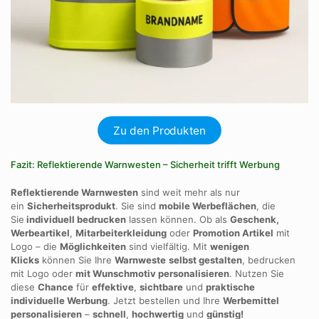
Zu den Produkten
Fazit: Reflektierende Warnwesten – Sicherheit trifft Werbung
Reflektierende Warnwesten
sind weit mehr als nur
ein
Sicherheitsprodukt
. Sie sind
mobile Werbeflächen
, die
Sie
individuell bedrucken
lassen können. Ob als
Geschenk,
Werbeartikel
,
Mitarbeiterkleidung
oder
Promotion Artikel
mit
Logo – die
Möglichkeiten
sind vielfältig. Mit
wenigen
Klicks
können Sie Ihre
Warnweste
selbst gestalten
, bedrucken
mit Logo oder
mit Wunschmotiv personalisieren
. Nutzen Sie
diese
Chance
für
effektive
,
sichtbare
und
praktische
individuelle Werbung
. Jetzt bestellen und Ihre
Werbemittel
personalisieren
–
schnell
,
hochwertig
und
günstig!