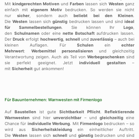
Mit
kindgerechten Motiven
und
Farben
lassen sich
Westen
ganz
einfach mit
eigenem Motiv
bedrucken. So werden sie nicht
nur
sicher
, sondern auch
beliebt
bei den Kleinen
.
Die
Westen
lassen sich
günstig
bedrucken lassen und sind
ideal
für Sammelbestellungen
. Sie können Ihr
Logo
,
den
Schulnamen
oder eine
nette Botschaft
aufdrucken lassen.
Der
Druck
erfolgt
hochwertig
,
schnell
und
zuverlässig
– auch bei
kleinen Auflagen. Für
Schulen
ein
echter
Mehrwert
:
Werbemittel
personalisieren
und gleichzeitig
Verantwortung zeigen. Auch als Teil von
Werbegeschenken
sind
sie perfekt geeignet. Jetzt
individuell gestalten
–
mit
Sicherheit
gut ankommen!
Für Bauunternehmen: Warnwesten mit Firmenlogo
Auf
Baustellen
ist gute
Sichtbarkeit Pflicht
.
Reflektierende
Warnwesten
sind hier
unverzichtbar
– und
gleichzeitig
eine
Chance für
individuelle Werbung
. Mit
Firmenlogo
bedrucken – so
wird aus
Sicherheitskleidung
ein einheitlicher Auftritt.
Die
Westen
lassen sich
schnell
und
günstig
bedrucken und sind