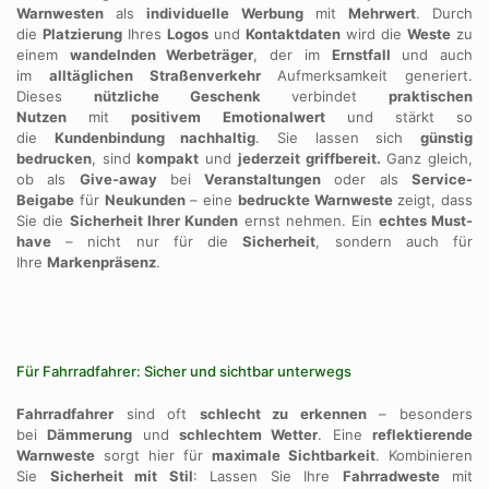
Warnwesten
als
individuelle Werbung
mit
Mehrwert
. Durch
die
Platzierung
Ihres
Logos
und
Kontaktdaten
wird die
Weste
zu
einem
wandelnden Werbeträger
, der im
Ernstfall
und auch
im
alltäglichen Straßenverkehr
Aufmerksamkeit generiert.
Dieses
nützliche Geschenk
verbindet
praktischen
Nutzen
mit
positivem Emotionalwert
und stärkt so
die
Kundenbindung nachhaltig
. Sie lassen sich
günstig
bedrucken
, sind
kompakt
und
jederzeit griffbereit.
Ganz gleich,
ob als
Give-away
bei
Veranstaltungen
oder als
Service-
Beigabe
für
Neukunden
– eine
bedruckte Warnweste
zeigt, dass
Sie die
Sicherheit Ihrer Kunden
ernst nehmen. Ein
echtes Must-
have
– nicht nur für die
Sicherheit
, sondern auch für
Ihre
Markenpräsenz
.
Für Fahrradfahrer: Sicher und sichtbar unterwegs
Fahrradfahrer
sind oft
schlecht zu erkennen
– besonders
bei
Dämmerung
und
schlechtem Wetter
. Eine
reflektierende
Warnweste
sorgt hier für
maximale Sichtbarkeit
. Kombinieren
Sie
Sicherheit mit Stil
: Lassen Sie Ihre
Fahrradweste
mit