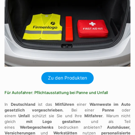
Zu den Produkten
Für Autofahrer: Pflichtausstattung bei Panne und Unfall
In
Deutschland
ist das
Mitführen
einer
Warnweste im Auto
gesetzlich vorgeschrieben.
Bei einer
Panne
oder
einem
Unfall
schützt sie Sie und Ihre
Mitfahrer
. Warum nicht
gleich
mit Logo gestalten
und als Teil
eines
Werbegeschenks
bedrucken anbieten?
Autohäuser,
Versicherungen
und
Werkstätten
nutzen
personalisierte