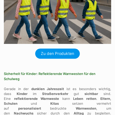
Zu den Produkten
Sicherheit für Kinder: Reflektierende Warnwesten für den
Schulweg
Gerade in der
dunklen Jahreszeit
ist es besonders wichtig,
dass
Kinder
im
Straßenverkehr
gut
sichtbar
sind.
Eine
reflektierende Warnweste
kann
Leben retten
.
Eltern,
Schulen
und
Kitas
setzen vermehrt
auf
personalisiert
bedruckte
Warnwesten
, um
den
Nachwuchs
sicher durch den
Alltag
zu begleiten.