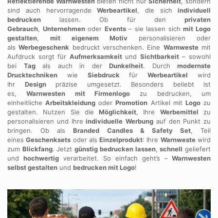
Reflektierende Warnwesten
bieten nicht nur
Sicherheit
, sondern
sind auch hervorragende
Werbeartikel
, die sich
individuell
bedrucken
lassen. Ob für den
privaten
Gebrauch
,
Unternehmen
oder
Events
– sie lassen sich
mit Logo
gestalten
,
mit eigenem Motiv
personalisieren oder
als
Werbegeschenk
bedruckt verschenken. Eine
Warnweste
mit
Aufdruck sorgt für
Aufmerksamkeit
und
Sichtbarkeit
– sowohl
bei
Tag
als auch in der
Dunkelheit
. Durch
modernste
Drucktechniken
wie
Siebdruck
für
Werbeartikel
wird
Ihr
Design
präzise umgesetzt. Besonders beliebt ist
es,
Warnwesten mit Firmenlogo
zu bedrucken, um
einheitliche
Arbeitskleidung
oder
Promotion
Artikel mit
Logo
zu
gestalten. Nutzen Sie die
Möglichkeit
, Ihre
Werbemittel
zu
personalisieren und Ihre
individuelle
Werbung
auf den Punkt zu
bringen. Ob als
Branded Candles & Safety Set
, Teil
eines
Geschenksets
oder als
Einzelprodukt
: Ihre
Warnweste
wird
zum
Blickfang
. Jetzt
günstig bedrucken lassen
,
schnell
geliefert
und
hochwertig
verarbeitet. So einfach geht’s –
Warnwesten
selbst gestalten
und
bedrucken mit Logo
!