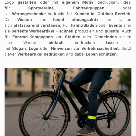
Logo
gestalten
oder mit
eigenem Motiv
bedrucken. Ideal
für
Sportvereine
,
Fahrradgruppen
oder
als
Werbegeschenke
bedruckt für
Kunden
im
Outdoor-Bereich
.
Die
Westen
sind
leicht, atmungsaktiv
und lassen
sich
platzsparend verstauen
. Für
Fahrradläden
oder
Events
sind
sie
perfekte Werbeartikel
–
schnell
produziert und
günstig
. Auch
für
Fahrrad-Kampagnen
von
Städten
oder
Gemeinden
lassen
sich Westen
einfach
bedrucken lassen –
mit
Slogan
,
Logo
oder
Hinweisen
zur
Verkehrssicherheit
. Jetzt
clever
Werbeartikel
bedrucken
und dabei
Leben schützen
!