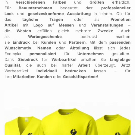
in
verschiedenen Farben
und
Größen
erhältlich.
Für
Bauunternehmen
bedeutet das:
professioneller
Look
und
gesetzeskonforme Ausstattung
in einem. Ob für
das
tägliche Tragen
oder als
Promotion
Artikel
mit
Logo
auf
Messen
und
Veranstaltungen
–
die
Westen
erfüllen gleich mehrere
Zwecke
. Auch
als
Werbegeschenke
bedruckt machen
sie
Eindruck
bei
Kunden
und
Partnern
. Mit dem
passenden
Wunschmotiv, Namen
oder
Abteilung
lässt sich jedes
Exemplar
personalisiert
für
Unternehmen
gestalten.
Dank
Siebdruck
für
Werbeartikel
erhalten Sie
langlebige
Qualität
, die auch bei harter
Arbeit
überzeugt. Jetzt
Werbeartikel
individuell bedrucken
lassen – für
Ihre
Mitarbeiter
,
Kunden
oder
Geschäftspartner
!