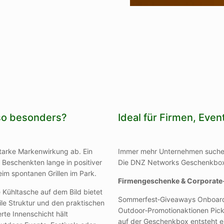
so besonders?
Ideal für Firmen, Eve
 starke Markenwirkung ab. Ein
Immer mehr Unternehmen suchen
 Beschenkten lange in positiver
Die DNZ Networks Geschenkbox e
eim spontanen Grillen im Park.
Firmengeschenke & Corporate
 Kühltasche auf dem Bild bietet
Sommerfest‑Giveaways Onboardi
ile Struktur und den praktischen
Outdoor‑Promotionaktionen Pick
erte Innenschicht hält
auf der Geschenkbox entsteht ei