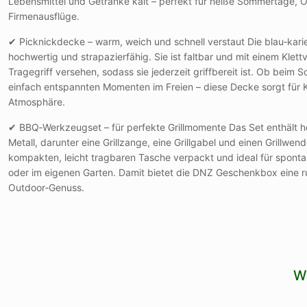
Lebensmittel und Getränke kalt – perfekt für heiße Sommertage, O
Firmenausflüge.
✔ Picknickdecke – warm, weich und schnell verstaut Die blau‑kari
hochwertig und strapazierfähig. Sie ist faltbar und mit einem Klet
Tragegriff versehen, sodass sie jederzeit griffbereit ist. Ob beim
einfach entspannten Momenten im Freien – diese Decke sorgt für
Atmosphäre.
✔ BBQ‑Werkzeugset – für perfekte Grillmomente Das Set enthält h
Metall, darunter eine Grillzange, eine Grillgabel und einen Grillwen
kompakten, leicht tragbaren Tasche verpackt und ideal für sponta
oder im eigenen Garten. Damit bietet die DNZ Geschenkbox eine r
Outdoor‑Genuss.
W