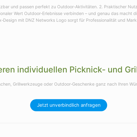
utzbar und passen perfekt zu Outdoor‑Aktivitäten. 2. Praktischer Nut
onaler Wert Outdoor‑Erlebnisse verbinden – und genau das macht di
Box‑Design mit DNZ Networks Logo sorgt für Professionalität und Mar
seren individuellen Picknick‑ und 
taschen, Grillwerkzeuge oder Outdoor‑Geschenke ganz nach Ihren Wün
Jetzt unverbindlich anfragen