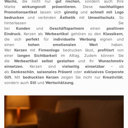
Wachs,
die nicht nur
gut riechen,
sondern auch Ihre
Marke
wirkungsvoll präsentieren.
Diese
nachhaltigen
Promotionsartikel
lassen sich
günstig
und
schnell
mit Logo
bedrucken
und verbinden
Ästhetik
mit
Umweltschutz
. So
hinterlassen Sie
bei
Kunden
und
Geschäftspartnern
einen
positiven
Eindruck.
Kerzen als
Werbeartikel
gehören zu den
Klassikern
,
die sich
perfekt
für
individuelle Werbung
eignen und
einen
hohen emotionalen Wert
haben.
Wer
Kerzen
mit
Firmenlogo
bedrucken lässt,
profitiert
von
einer
langen Sichtbarkeit
im Alltag. Zudem können Sie
die
Werbeartikel selbst gestalten
und Ihr
Wunschmotiv
einsetzen.
Kerzen sind
vielseitig einsetzbar
– ob
als
Dankeschön
,
saisonales Präsent
oder
exklusives Corporate
Gift.
Mit
bedruckten Kerzen
zeigen Sie nicht nur
Kreativität
,
sondern auch
Stil
und
Wertschätzung.