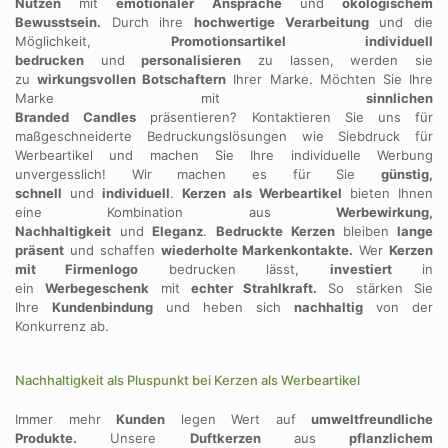
Nutzen
mit
emotionaler Ansprache
und
ökologischem
Bewusstsein.
Durch ihre
hochwertige Verarbeitung
und die
Möglichkeit,
Promotionsartikel individuell
bedrucken
und
personalisieren
zu lassen, werden sie
zu
wirkungsvollen Botschaftern
Ihrer Marke. Möchten Sie Ihre
Marke mit
sinnlichen
Branded
Candles
präsentieren? Kontaktieren Sie uns für
maßgeschneiderte Bedruckungslösungen wie Siebdruck für
Werbeartikel und machen Sie Ihre individuelle Werbung
unvergesslich! Wir machen es für Sie
günstig,
schnell
und
individuell
.
Kerzen als Werbeartikel
bieten Ihnen
eine Kombination aus
Werbewirkung,
Nachhaltigkeit
und
Eleganz
.
Bedruckte Kerzen
bleiben
lange
präsent
und schaffen
wiederholte Markenkontakte.
Wer
Kerzen
mit Firmenlogo
bedrucken lässt,
investiert
in
ein
Werbegeschenk
mit
echter Strahlkraft.
So stärken Sie
Ihre
Kundenbindung
und heben sich
nachhaltig
von der
Konkurrenz ab.
Nachhaltigkeit als Pluspunkt bei Kerzen als Werbeartikel
Immer mehr
Kunden
legen Wert auf
umweltfreundliche
Produkte.
Unsere
Duftkerzen
aus
pflanzlichem