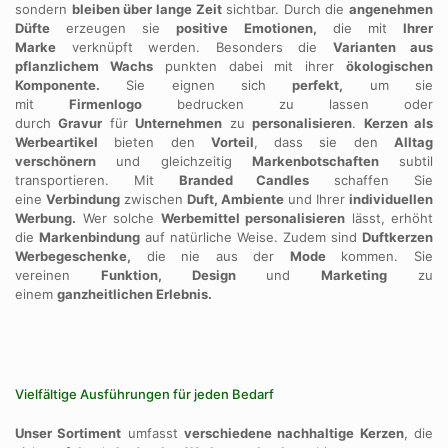
sondern
bleiben über lange Zeit
sichtbar. Durch die
angenehmen
Düfte
erzeugen sie
positive Emotionen,
die mit
Ihrer
Marke
verknüpft werden. Besonders die
Varianten aus
pflanzlichem Wachs
punkten dabei mit ihrer
ökologischen
Komponente.
Sie eignen sich
perfekt,
um sie
mit
Firmenlogo
bedrucken zu lassen oder
durch
Gravur
für
Unternehmen
zu
personalisieren
.
Kerzen als
Werbeartikel
bieten den
Vorteil
, dass sie den
Alltag
verschönern
und gleichzeitig
Markenbotschaften
subtil
transportieren. Mit
Branded Candles
schaffen Sie
eine
Verbindung
zwischen
Duft, Ambiente
und Ihrer
individuellen
Werbung.
Wer solche
Werbemittel personalisieren
lässt, erhöht
die
Markenbindung
auf natürliche Weise. Zudem sind
Duftkerzen
Werbegeschenke,
die nie aus der
Mode
kommen. Sie
vereinen
Funktion, Design
und
Marketing
zu
einem
ganzheitlichen Erlebnis.
Vielfältige Ausführungen für jeden Bedarf
Unser Sortiment
umfasst
verschiedene nachhaltige Kerzen
, die