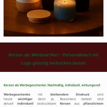
Kerzen als Werbeartikel – Personalisiert mit
Logo günstig bedrucken lassen
Kerzen als Werbegeschenke: Nachhaltig, individuell, wirkungsvoll
Werbegeschenke
mit
bleibendem Eindruck
sind
heute
wichtiger
denn je. Besonders beliebt sind
aktuell
individuell
bedruckbare
Kerzen
aus
pflanzlichem