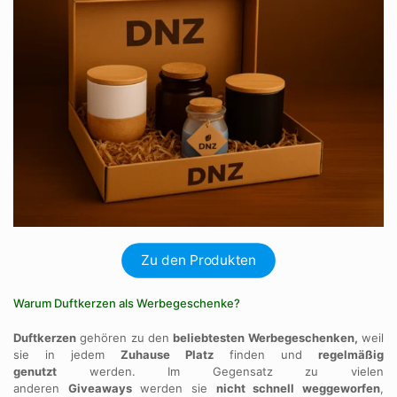
Zu den Produkten
Warum Duftkerzen als Werbegeschenke?
Duftkerzen
gehören zu den
beliebtesten Werbegeschenken,
weil
sie in jedem
Zuhause Platz
finden und
regelmäßig
genutzt
werden. Im Gegensatz zu vielen
anderen
Giveaways
werden sie
nicht schnell weggeworfen
,