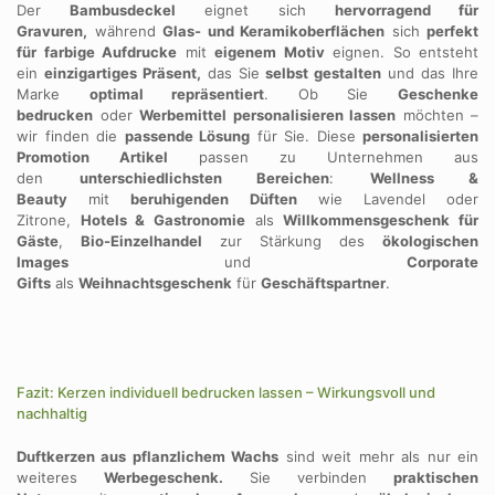
Der
Bambusdeckel
eignet sich
hervorragend für
Gravuren,
während
Glas- und Keramikoberflächen
sich
perfekt
für farbige Aufdrucke
mit
eigenem Motiv
eignen. So entsteht
ein
einzigartiges Präsent,
das Sie
selbst gestalten
und das Ihre
Marke
optimal repräsentiert
. Ob Sie
Geschenke
bedrucken
oder
Werbemittel personalisieren lassen
möchten –
wir finden die
passende Lösung
für Sie. Diese
personalisierten
Promotion Artikel
passen zu Unternehmen aus
den
unterschiedlichsten Bereichen
:
Wellness &
Beauty
mit
beruhigenden Düften
wie Lavendel oder
Zitrone,
Hotels & Gastronomie
als
Willkommensgeschenk für
Gäste
,
Bio-Einzelhandel
zur Stärkung des
ökologischen
Images
und
Corporate
Gifts
als
Weihnachtsgeschenk
für
Geschäftspartner
.
Fazit: Kerzen individuell bedrucken lassen – Wirkungsvoll und
nachhaltig
Duftkerzen aus pflanzlichem Wachs
sind weit mehr als nur ein
weiteres
Werbegeschenk.
Sie verbinden
praktischen