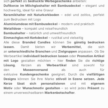
sich
perfekt
als
bedruckte Werbegeschenke
anbieten:
Duftkerze im Milchglashalter mit Bambusdeckel
– elegant und
hochwertig, ideal für eine Gravur
Keramikhalter mit Naturkorkboden
– edel und zeitlos, perfekt
zum Bedrucken mit Logo
Aluminiumdose mit Bambusdeckel
– modern und praktisch
Metalldose
– kompakt und reisefreundlich
Bambushalter
– natürlich und umweltfreundlich
Einmachglas mit Korkdeckel
– rustikal und vielseitig
Alle diese
Branded Candles
können Sie
günstig bedrucken
lassen.
Damit bieten wir
Werbemittel,
die sich
an
unterschiedliche Branchen
und
Zielgruppen
anpassen. Ob Sie
Werbeartikel
individuell bedrucken lassen
oder
Promotion Artikel
mit Logo
gestalten möchten – hier
finden
Sie die
richtige
Lösung.
Kerzen als
Werbeartikel
sind sowohl für
den
Massenversand
als auch für
exklusive
Kundengeschenke
geeignet. Durch die
vielfältigen
Designs
können Sie Ihre Marke
stilvoll in Szene setzen.
Jede
Kerze lässt sich personalisieren
und mit
eigenem
Motiv
oder
Wunschmotiv gestalten
– so wird jedes
Präsent
zu
einem unverwechselbaren
Markenbotschafter
.