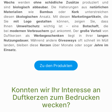
Wachs
werden
ohne schädliche Zusätze
produziert und
sind
biologisch abbaubar.
Die Halterungen aus
natürlichen
Materialien
wie
Bambus
oder
Kork
unterstreichen
diesen
ökologischen
Ansatz. Mit diesen
Marketingartikeln
, die
Sie
mit Logo gestalten
können, zeigen Sie, dass
Ihnen
Umweltschutz
wichtig ist – eine
Botschaft
, die
bei
modernen Verbrauchern
gut ankommt. Der
große Vorteil
von
Duftkerzen als
Werbegeschenken
liegt in ihrer
langen
Nutzungsdauer.
Während andere
Giveaways
oft schnell im Müll
landen, bleiben diese
Kerzen
über Monate oder sogar
Jahre im
Einsatz.
Zu den Produkten
Konnten wir Ihr Interesse an
Duftkerzen zum Bedrucken
wecken?