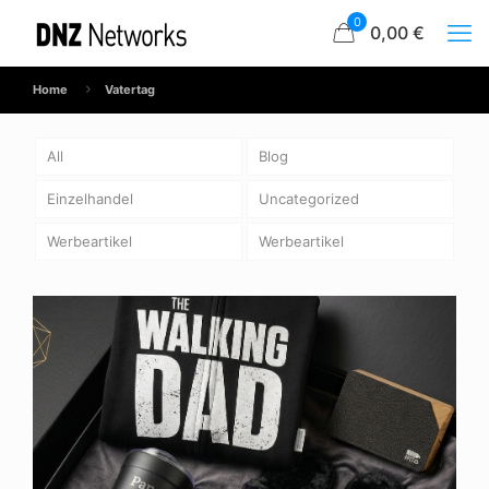
0
0,00 €
Home
Vatertag
All
Blog
Einzelhandel
Uncategorized
Werbeartikel
Werbeartikel