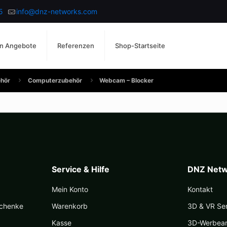
5
info@dnz-networks.com
n Angebote
Referenzen
Shop-Startseite
ehör
Computerzubehör
Webcam – Blocker
Service & Hilfe
DNZ Netw
Mein Konto
Kontakt
schenke
Warenkorb
3D & VR Se
Kasse
3D-Werbea