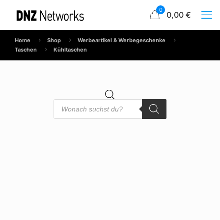
0
0,00 €
Home
Shop
Werbeartikel & Werbegeschenke
Taschen
Kühltaschen
Products
search