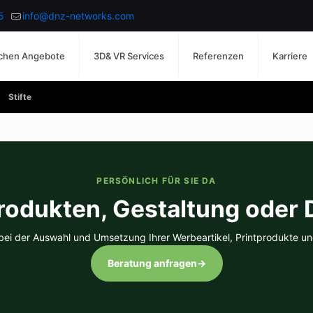
5
info@dnz-networks.com
chen Angebote
3D& VR Services
Referenzen
Karriere
Stifte
PERSÖNLICH FÜR SIE DA
rodukten, Gestaltung oder
 bei der Auswahl und Umsetzung Ihrer Werbeartikel, Printprodukte un
Beratung anfragen
→