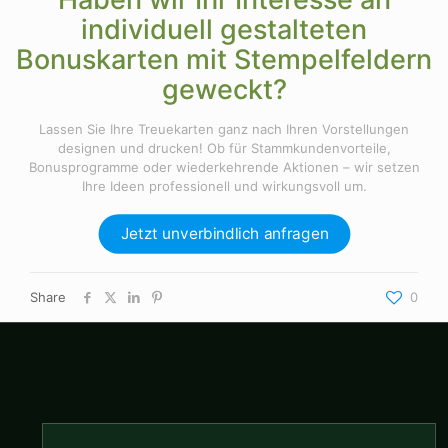
individuell gestalteten
Bonuskarten mit Stempelfeldern
geweckt?
Lassen Sie Ihre Treuekarten ganz nach Ihren Vorstellungen
designen und drucken! Ob für Stammkundenvorteile,
Bonusprogramme oder wiederkehrende Aktionen – wir setzen
Ihre Ideen professionell und wirkungsvoll um.
Jetzt unverbindlich anfragen
Share
0