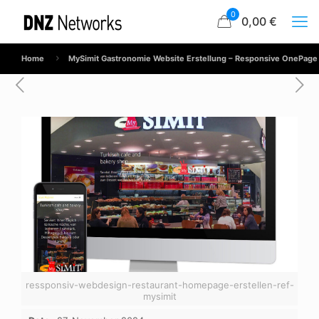
0
0,00 €
Home
MySimit Gastronomie Website Erstellung – Responsive OnePage
ressponsiv-webdesign-restaurant-homepage-erstellen-ref-
mysimit