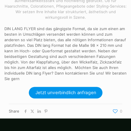
aufmerksamkeitsstark und hochwertig gedruckt. Ob für
Haarschnitte, Colorationen, Pflegeangebote oder Styling‑Services:
Wir setzen Ihre Inhalte klar strukturiert, ästhetisch und
wirkungsvoll in Szene.
DIN LANG
FLYER sind das gängigste Format, da sie zum einen am
besten in Umschlägen versendet werden können und zum
anderen so viel Platz bieten, das alle nötigen Informationen darauf
platzfinden.
Das
DIN
lang Format hat die Maße 9
8
x 210 mm und
kann im Hoch- oder Querformat gestaltet werden. Neben der
beidseitigen Gestaltung sind auch verschiedenen Falzungen
möglich. Von der Klappfaltung, über den Wickelfalz, Zickzackfalz
bis hin zum Altarfalz ist alles möglich.
Möchten Sie auch Ihren
individuelle
DIN
lang Flyer? Dann kontaktieren Sie uns!
Wir beraten
Sie gern
Jetzt unverbindlich anfragen
Share
0