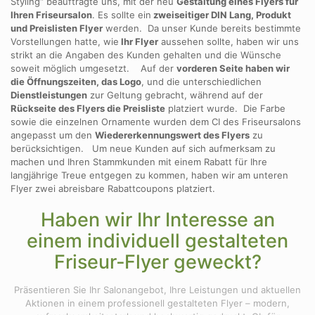
Styling“ beauftragte uns, mit der neu
Gestaltung eines Flyers für
Ihren Friseursalon
. Es sollte ein
zweiseitiger DIN Lang, Produkt
und Preislisten Flyer
werden. Da unser Kunde bereits bestimmte
Vorstellungen hatte, wie
Ihr Flyer
aussehen sollte, haben wir uns
strikt an die Angaben des Kunden gehalten und die Wünsche
soweit möglich umgesetzt. Auf der
vorderen Seite haben wir
die Öffnungszeiten, das Logo
, und die unterschiedlichen
Dienstleistungen
zur Geltung gebracht, während auf der
Rückseite des Flyers die Preisliste
platziert wurde. Die Farbe
sowie die einzelnen Ornamente wurden dem CI des Friseursalons
angepasst um den
Wiedererkennungswert des Flyers
zu
berücksichtigen. Um neue Kunden auf sich aufmerksam zu
machen und Ihren Stammkunden mit einem Rabatt für Ihre
langjährige Treue entgegen zu kommen, haben wir am unteren
Flyer zwei abreisbare Rabattcoupons platziert.
Haben wir Ihr Interesse an
einem individuell gestalteten
Friseur‑Flyer geweckt?
Präsentieren Sie Ihr Salonangebot, Ihre Leistungen und aktuellen
Aktionen in einem professionell gestalteten Flyer – modern,