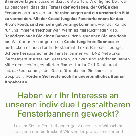
Bannervorlagen
, passend dazu, entwerfen. Wichtig hierbei, war
zu beachten, dass das
Format der Vorlagen
, der
Größe des
Fensters
anzupassen, um
Verpixelungen und ein unscharfes Bild
zu vermeiden
.
Mit der Gestaltung des Fensterbanners für das
Riva's Foods sind wir sehr gut vorangekommen,
weil der Kunde
für uns immer erreichbar war, wenn es mal Rückfragen gab.
Benötigen auch Sie einen Banner
, dann
sprechen Sie uns doch
an
. Wir übernehmen gerne die
Gestaltung
Ihres
Banners
und
bedrucken es auch für Ihr Restaurant, Lokal, Bar oder Lounge.
Schöne herausstechende Fensterbanner von DNZ Networks
Werbeagentur erstellen, gestalten, drucken und anbringen lassen
Mit einem schön gestalteten Banner für Ihr Grill-Restaurant,
Imbiss-Restaurant
,
oder Gaststätte bleiben Sie immer im
Gespräch.
Fordern Sie heute noch Ihr unverbindliches Banner
Angebot an.
Haben wir Ihr Interesse an
unseren individuell gestaltbaren
Fensterbannern geweckt?
Lassen Sie Ihr Fensterbanner ganz nach Ihren Wünschen
designen und bedrucken! Wir sind Ihr professioneller und