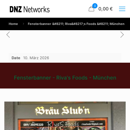
0
0,00 €
Home
Fensterbanner &#8211; Riva&#8217;s Foods &#8211; München
Date
10. März 2026
Fensterbanner - Riva's Foods - München