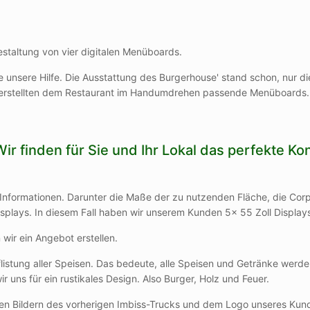
staltung von vier digitalen Menüboards.
 unsere Hilfe. Die Ausstattung des Burgerhouse' stand schon, nur di
d erstellten dem Restaurant im Handumdrehen passende Menüboards.
Wir finden für Sie und Ihr Lokal das perfekte K
nformationen. Darunter die Maße der zu nutzenden Fläche, die Corpo
splays. In diesem Fall haben wir unserem Kunden 5x 55 Zoll Display
wir ein Angebot erstellen.
stung aller Speisen. Das bedeute, alle Speisen und Getränke werden
r uns für ein rustikales Design. Also Burger, Holz und Feuer.
 den Bildern des vorherigen Imbiss-Trucks und dem Logo unseres Kund