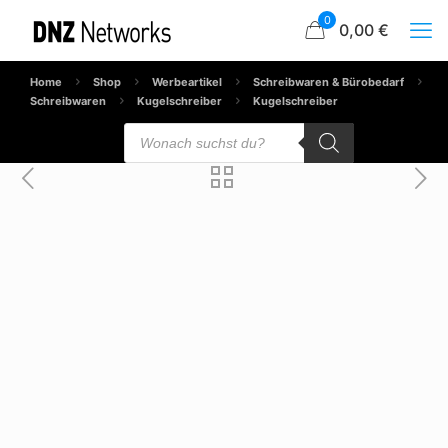
0
0,00 €
Home
Shop
Werbeartikel
Schreibwaren & Bürobedarf
Schreibwaren
Kugelschreiber
Kugelschreiber
Products
search