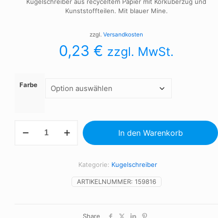
Kugelschreiber aus recyceltem Papier mit Korküberzug und
Kunststoffteilen. Mit blauer Mine.
zzgl.
Versandkosten
0,23
€
zzgl. MwSt.
Farbe
Kugelschreiber
In den Warenkorb
Menge
Kategorie:
Kugelschreiber
ARTIKELNUMMER:
159816
Share