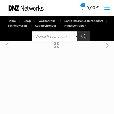
0
0,00 €
Home
Shop
Werbeartikel
Schreibwaren & Bürobedarf
Schreibwaren
Kugelschreiber
Kugelschreiber
Products
search