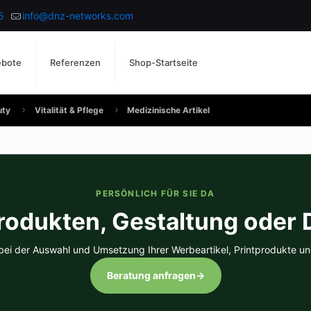
5
info@dnz-networks.com
ebote
Referenzen
Shop-Startseite
uty
Vitalität & Pflege
Medizinische Artikel
PERSÖNLICH FÜR SIE DA
rodukten, Gestaltung oder
 bei der Auswahl und Umsetzung Ihrer Werbeartikel, Printprodukte un
Beratung anfragen
→