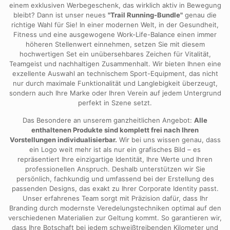
einem exklusiven Werbegeschenk, das wirklich aktiv in Bewegung
bleibt? Dann ist unser neues
"Trail Running-Bundle"
genau die
richtige Wahl für Sie! In einer modernen Welt, in der Gesundheit,
Fitness und eine ausgewogene Work-Life-Balance einen immer
höheren Stellenwert einnehmen, setzen Sie mit diesem
hochwertigen Set ein unübersehbares Zeichen für Vitalität,
Teamgeist und nachhaltigen Zusammenhalt. Wir bieten Ihnen eine
exzellente Auswahl an technischem Sport-Equipment, das nicht
nur durch maximale Funktionalität und Langlebigkeit überzeugt,
sondern auch Ihre Marke oder Ihren Verein auf jedem Untergrund
perfekt in Szene setzt.
Das Besondere an unserem ganzheitlichen Angebot:
Alle
enthaltenen Produkte sind komplett frei nach Ihren
Vorstellungen individualisierbar.
Wir bei uns wissen genau, dass
ein Logo weit mehr ist als nur ein grafisches Bild – es
repräsentiert Ihre einzigartige Identität, Ihre Werte und Ihren
professionellen Anspruch. Deshalb unterstützen wir Sie
persönlich, fachkundig und umfassend bei der Erstellung des
passenden Designs, das exakt zu Ihrer Corporate Identity passt.
Unser erfahrenes Team sorgt mit Präzision dafür, dass Ihr
Branding durch modernste Veredelungstechniken optimal auf den
verschiedenen Materialien zur Geltung kommt. So garantieren wir,
dass Ihre Botschaft bei jedem schweißtreibenden Kilometer und