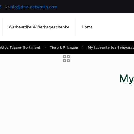
5
info@dnz-networks.com
Werbeartikel & Werbegeschenke
Home
ktes Tassen Sortiment
Tiere & Pflanzen
My favourite tea Schwarz
My