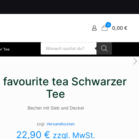
0
0,00 €
Products
search
er Tee
 favourite tea Schwarzer
Tee
Becher mit Sieb und Deckel
zzgl.
Versandkosten
22,90
€
zzgl. MwSt.