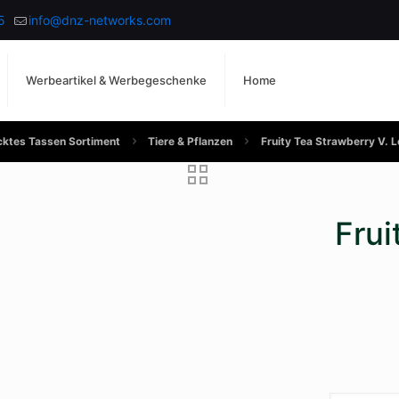
5
info@dnz-networks.com
Werbeartikel & Werbegeschenke
Home
ktes Tassen Sortiment
Tiere & Pflanzen
Fruity Tea Strawberry V. 
Frui