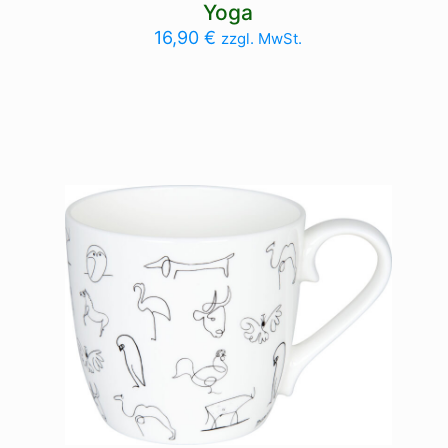
Yoga
16,90
€
zzgl. MwSt.