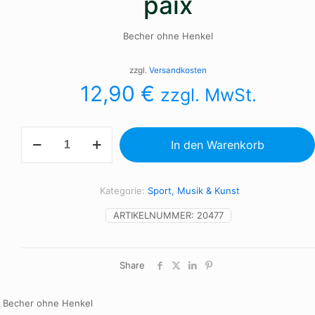
paix
Becher ohne Henkel
zzgl.
Versandkosten
12,90
€
zzgl. MwSt.
Picasso-
In den Warenkorb
Colombe
de
la
paix
Kategorie:
Sport, Musik & Kunst
Menge
ARTIKELNUMMER:
20477
Share
Becher ohne Henkel