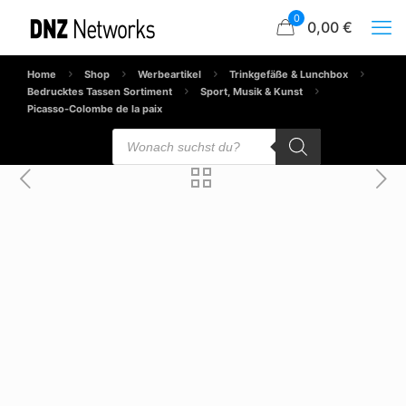
0
0,00 €
Home
Shop
Werbeartikel
Trinkgefäße & Lunchbox
Bedrucktes Tassen Sortiment
Sport, Musik & Kunst
Picasso-Colombe de la paix
Products
search