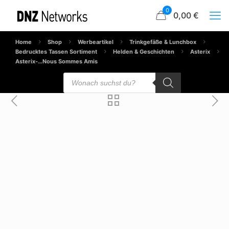
0
0,00 €
Home
Shop
Werbeartikel
Trinkgefäße & Lunchbox
Bedrucktes Tassen Sortiment
Helden & Geschichten
Asterix
Asterix-…Nous Sommes Amis
Products
search