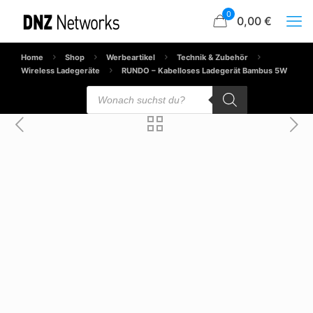
0
0,00 €
Home
Shop
Werbeartikel
Technik & Zubehör
Wireless Ladegeräte
RUNDO – Kabelloses Ladegerät Bambus 5W
Products
search