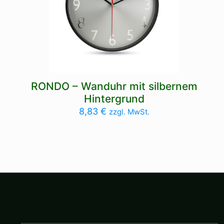
RONDO – Wanduhr mit silbernem
Hintergrund
8,83
€
zzgl. MwSt.