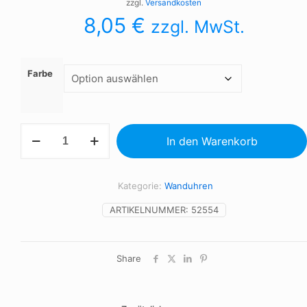
zzgl.
Versandkosten
8,05
€
zzgl. MwSt.
Farbe
ESFERE
In den Warenkorb
-
Runde
Bambus-
Wanduhr
Kategorie:
Wanduhren
Menge
ARTIKELNUMMER:
52554
Share