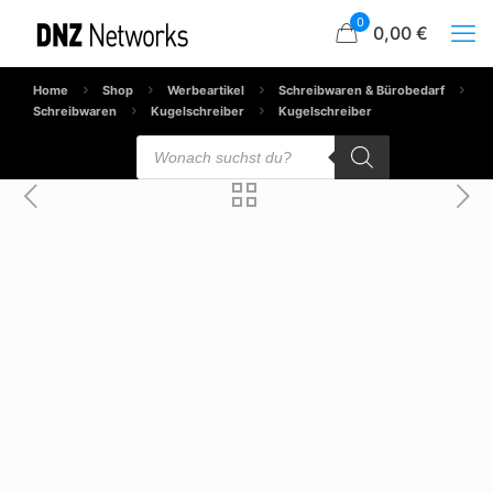
0
0,00 €
Home
Shop
Werbeartikel
Schreibwaren & Bürobedarf
Schreibwaren
Kugelschreiber
Kugelschreiber
Products
search