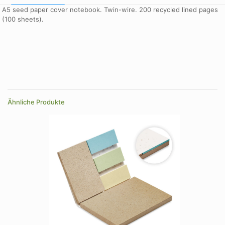
A5 seed paper cover notebook. Twin-wire. 200 recycled lined pages
(100 sheets).
Größe
One Size
Farbe
weiß
Ähnliche Produkte
Größe
0