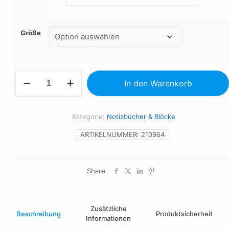
Größe
SEED
In den Warenkorb
RING
A5
seed
paper
Kategorie:
Notizbücher & Blöcke
cover
notebook
ARTIKELNUMMER:
210964
Menge
Share
Zusätzliche
Beschreibung
Produktsicherheit
Informationen