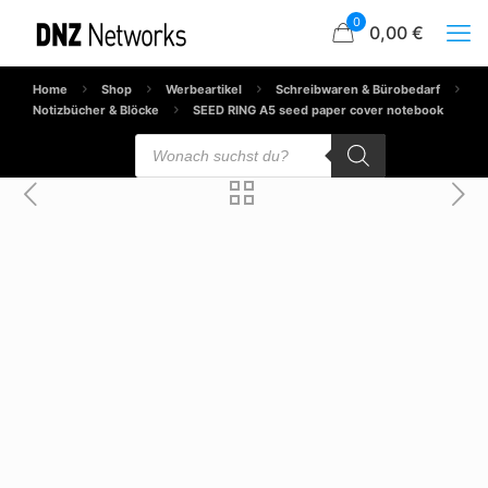
0
0,00 €
Home
Shop
Werbeartikel
Schreibwaren & Bürobedarf
Notizbücher & Blöcke
SEED RING A5 seed paper cover notebook
Products
search