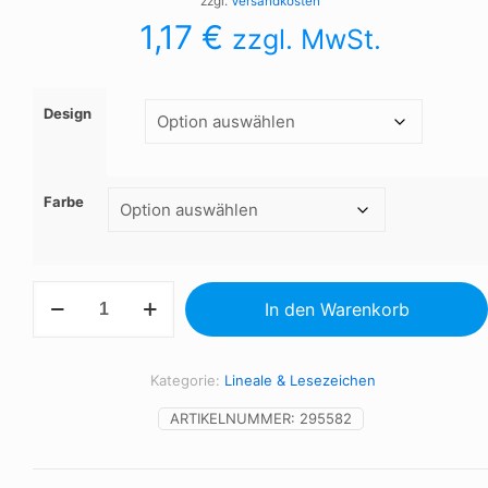
zzgl.
Versandkosten
1,17
€
zzgl. MwSt.
Design
Farbe
Lineal
In den Warenkorb
Haus,
30
cm
Menge
Kategorie:
Lineale & Lesezeichen
ARTIKELNUMMER:
295582