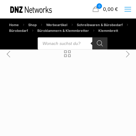
0
0,00 €
Home
Shop
Werbeartikel
Schreibwaren & Bürobedarf
Bürobedarf
Büroklammern & Klemmbretter
Klemmbrett
Products
search