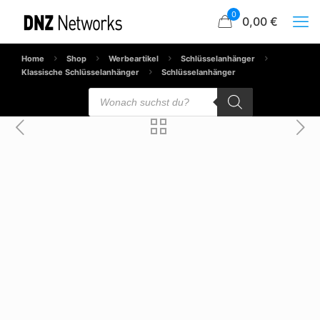
0
0,00 €
Home
Shop
Werbeartikel
Schlüsselanhänger
Klassische Schlüsselanhänger
Schlüsselanhänger
Products
search