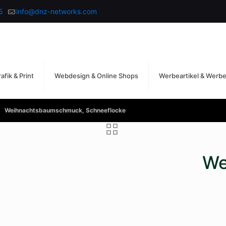
5
info@dnz-networks.com
afik & Print
Webdesign & Online Shops
Werbeartikel & Werb
Weihnachtsbaumschmuck, Schneeflocke
We