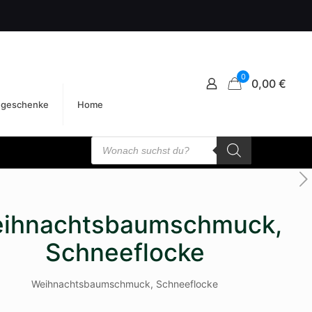
0
0,00 €
egeschenke
Home
Products
search
ihnachtsbaumschmuck,
Schneeflocke
Weihnachtsbaumschmuck, Schneeflocke