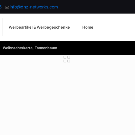
5
info@dnz-networks.com
Werbeartikel & Werbegeschenke
Home
Weihnachtskarte, Tannenbaum