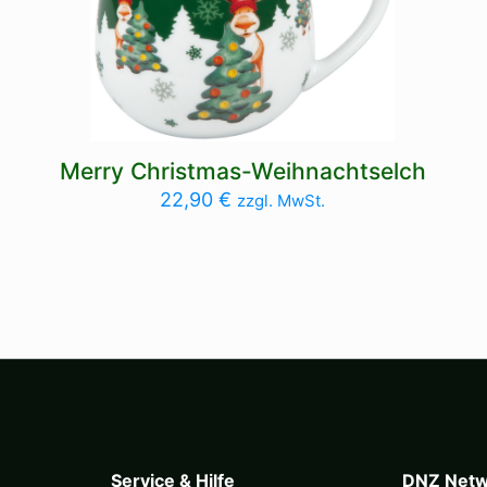
Merry Christmas-Weihnachtselch
22,90
€
zzgl. MwSt.
Service & Hilfe
DNZ Netw