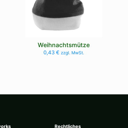
Weihnachtsmütze
0,43
€
zzgl. MwSt.
orks
Rechtliches