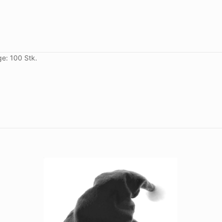
ge: 100 Stk.
A, B, C, D, E, F
natur