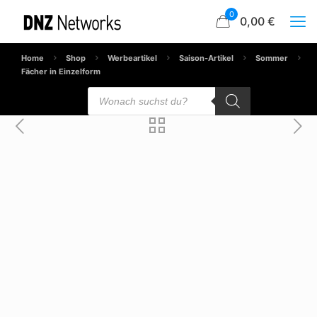
0
0,00 €
Home
Shop
Werbeartikel
Saison-Artikel
Sommer
Fächer in Einzelform
Products
search