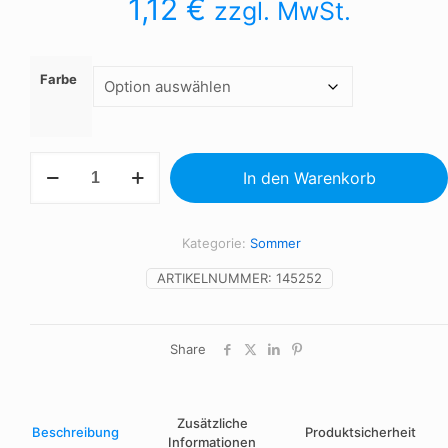
1,12
€
zzgl. MwSt.
Farbe
Fächer
In den Warenkorb
in
Einzelform
Menge
Kategorie:
Sommer
ARTIKELNUMMER:
145252
Share
Zusätzliche
Beschreibung
Produktsicherheit
Informationen